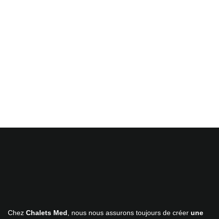
Chez
Chalets Med
, nous nous assurons toujours de créer
une